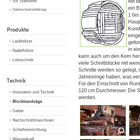
zur Startseite
Mit d
ein B
Datenschutzerklärung
1 bis
Haup
Kunde
Produkte
einge
Laubhölzer
gefor
in ei
Nadelhölzer
kann auch um den Kern her
Lohnschnitt
viele Schnittstücke mit we
Schnitte werden so gelegt, 
Jahresringe haben, was ver
Technik
Für den Einschnitt von Run
120 cm Durchmesser. Die Sc
Innovation und Technik
werden.
Blockbandsäge
Gatter
Nachschnittmaschinen
Schärfeeinrichtung
Wasserkraft