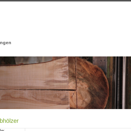
ingen
bhölzer
he: