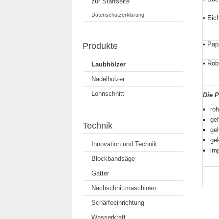
zur Startseite
Datenschutzerklärung
• Eic
• Pap
Produkte
• Rob
Laubhölzer
Nadelhölzer
Lohnschnitt
Die P
ro
ge
Technik
geh
ge
Innovation und Technik
imp
Blockbandsäge
Gatter
Nachschnittmaschinen
Schärfeeinrichtung
Wasserkraft