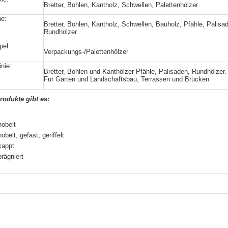
Bretter, Bohlen, Kantholz, Schwellen, Palettenhölzer
he:
Bretter, Bohlen, Kantholz, Schwellen, Bauholz, Pfähle, Palisa
Rundhölzer
pel:
Verpackungs-/Palettenhölzer
inie:
Bretter, Bohlen und Kanthölzer Pfähle, Palisaden, Rundhölzer.
Für Garten und Landschaftsbau, Terrassen und Brücken
rodukte gibt es:
h
hobelt
obelt, gefast, geriffelt
kappt
rägniert