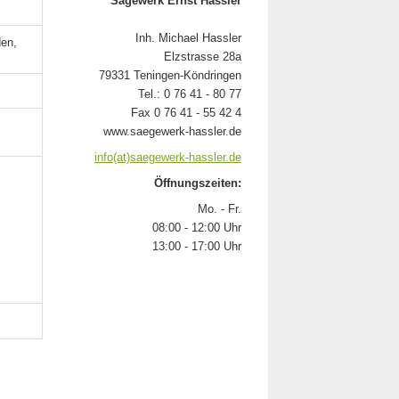
Sägewerk Ernst Hassler
Inh. Michael Hassler
den,
Elzstrasse 28a
79331 Teningen-Köndringen
Tel.: 0 76 41 - 80 77
Fax 0 76 41 - 55 42 4
www.saegewerk-hassler.de
info(at)saegewerk-hassler.de
Öffnungszeiten:
Mo. - Fr.
08:00 - 12:00 Uhr
13:00 - 17:00 Uhr